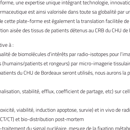
e-forme, une expertise unique intégrant technologie, innovat
maceutique est ainsi valorisée dans toute sa globalité par u
e cette plate-forme est également la translation facilitée 
ition aisée des tissus de patients détenus au CRB du CHU de
ive à :
é de biomolécules d’intérêts par radio-isotopes pour l’imag
mains/patients et rongeurs) par micro-imagerie tissulaire 
atients du CHU de Bordeaux seront utilisés, nous aurons la p
lisation, stabilité, efflux, coefficient de partage, etc) sur 
icité, viabilité, induction apoptose, survie) et in vivo de r
/CT) et bio-distribution post-mortem
itement du signal nucléaire, mesure de la fixation métabol