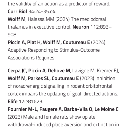
the validity of an action as a predictor of reward.
Curr Biol
34:24-35.e4.
Wolff M
, Halassa MM (2024) The mediodorsal
thalamus in executive control.
Neuron
112:893–
908.
Piccin A, Plat H, Wolff M, Coutureau E
(2024)
Adaptive Responding to Stimulus-Outcome
Associations Requires
Cerpa JC, Piccin A, Dehove M
, Lavigne M, Kremer EJ,
Wolff M, Parkes SL, Coutureau E
(2023) Inhibition
of noradrenergic signalling in rodent orbitofrontal
cortex impairs the updating of goal-directed actions.
Elife
12:e81623.
Fournier M-L, Faugere A, Barba-Vila O, Le Moine C
(2023) Male and female rats show opiate
withdrawal-induced place aversion and extinction in