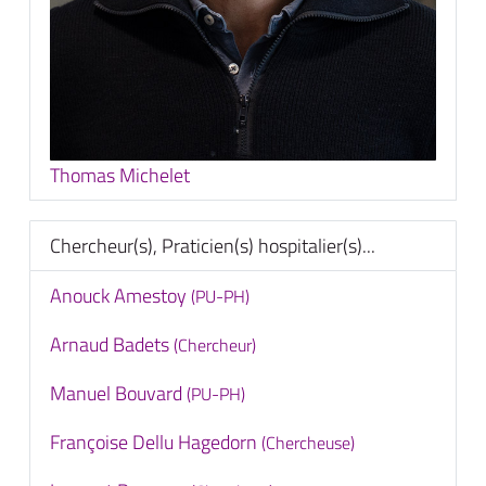
Thomas Michelet
Chercheur(s), Praticien(s) hospitalier(s)...
Anouck Amestoy
(PU-PH)
Arnaud Badets
(Chercheur)
Manuel Bouvard
(PU-PH)
Françoise Dellu Hagedorn
(Chercheuse)